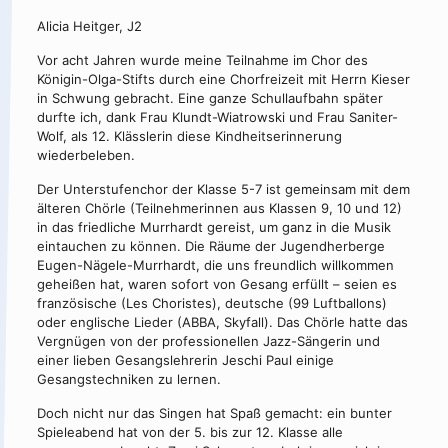
Alicia Heitger, J2
Vor acht Jahren wurde meine Teilnahme im Chor des
Königin-Olga-Stifts durch eine Chorfreizeit mit Herrn Kieser
in Schwung gebracht. Eine ganze Schullaufbahn später
durfte ich, dank Frau Klundt-Wiatrowski und Frau Saniter-
Wolf, als 12. Klässlerin diese Kindheitserinnerung
wiederbeleben.
Der Unterstufenchor der Klasse 5-7 ist gemeinsam mit dem
älteren Chörle (Teilnehmerinnen aus Klassen 9, 10 und 12)
in das friedliche Murrhardt gereist, um ganz in die Musik
eintauchen zu können. Die Räume der Jugendherberge
Eugen-Nägele-Murrhardt, die uns freundlich willkommen
geheißen hat, waren sofort von Gesang erfüllt – seien es
französische (Les Choristes), deutsche (99 Luftballons)
oder englische Lieder (ABBA, Skyfall). Das Chörle hatte das
Vergnügen von der professionellen Jazz-Sängerin und
einer lieben Gesangslehrerin Jeschi Paul einige
Gesangstechniken zu lernen.
Doch nicht nur das Singen hat Spaß gemacht: ein bunter
Spieleabend hat von der 5. bis zur 12. Klasse alle