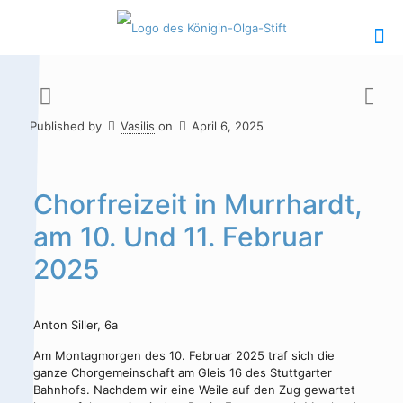
Published by
Vasilis
on
April 6, 2025
Hauptinhalt
Alt + Shift + H
Speiseplan
Alt + Shift + S
Chorfreizeit in Murrhardt,
am 10. Und 11. Februar
Kalender
Alt + Shift + K
2025
Kontakte /
Alt + Shift +
Sekretariat
C
Anton Siller, 6a
Am Montagmorgen des 10. Februar 2025 traf sich die
ganze Chorgemeinschaft am Gleis 16 des Stuttgarter
Bahnhofs. Nachdem wir eine Weile auf den Zug gewartet