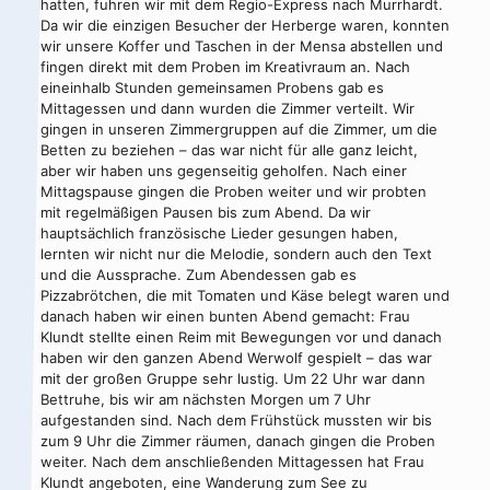
hatten, fuhren wir mit dem Regio-Express nach Murrhardt.
Da wir die einzigen Besucher der Herberge waren, konnten
wir unsere Koffer und Taschen in der Mensa abstellen und
fingen direkt mit dem Proben im Kreativraum an. Nach
eineinhalb Stunden gemeinsamen Probens gab es
Mittagessen und dann wurden die Zimmer verteilt. Wir
gingen in unseren Zimmergruppen auf die Zimmer, um die
Betten zu beziehen – das war nicht für alle ganz leicht,
aber wir haben uns gegenseitig geholfen. Nach einer
Mittagspause gingen die Proben weiter und wir probten
mit regelmäßigen Pausen bis zum Abend. Da wir
hauptsächlich französische Lieder gesungen haben,
lernten wir nicht nur die Melodie, sondern auch den Text
und die Aussprache. Zum Abendessen gab es
Pizzabrötchen, die mit Tomaten und Käse belegt waren und
danach haben wir einen bunten Abend gemacht: Frau
Klundt stellte einen Reim mit Bewegungen vor und danach
haben wir den ganzen Abend Werwolf gespielt – das war
mit der großen Gruppe sehr lustig. Um 22 Uhr war dann
Bettruhe, bis wir am nächsten Morgen um 7 Uhr
aufgestanden sind. Nach dem Frühstück mussten wir bis
zum 9 Uhr die Zimmer räumen, danach gingen die Proben
weiter. Nach dem anschließenden Mittagessen hat Frau
Klundt angeboten, eine Wanderung zum See zu