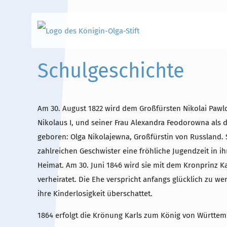
Schulgeschichte
Hauptinhalt
Alt + Shift + H
Am 30. August 1822 wird dem Großfürsten Nikolai Pawl
Nikolaus I, und seiner Frau Alexandra Feodorowna als d
Speiseplan
Alt + Shift + S
geboren: Olga Nikolajewna, Großfürstin von Russland. S
zahlreichen Geschwister eine fröhliche Jugendzeit in ih
Kalender
Alt + Shift + K
Heimat. Am 30. Juni 1846 wird sie mit dem Kronprinz 
Kontakte / Sekretariat
Alt + Shift + C
verheiratet. Die Ehe verspricht anfangs glücklich zu w
ihre Kinderlosigkeit überschattet.
1864 erfolgt die Krönung Karls zum König von Württemb