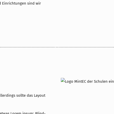
nd Einrichtungen sind wir
///
llerdings sollte das Layout
 etwas Lorem ipsum; Blind-,