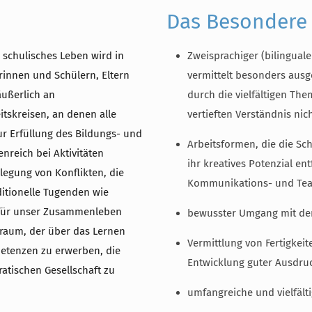
Das Besondere
 schulisches Leben wird in
Zweisprachiger (bilinguale
rinnen und Schülern, Eltern
vermittelt besonders ausg
äußerlich an
durch die vielfältigen Th
tskreisen, an denen alle
vertieften Verständnis nic
ur Erfüllung des Bildungs- und
Arbeitsformen, die die Sc
nreich bei Aktivitäten
ihr kreatives Potenzial en
eilegung von Konflikten, die
Kommunikations- und Tea
ditionelle Tugenden wie
ie für unser Zusammenleben
bewusster Umgang mit den
sraum, der über das Lernen
Vermittlung von Fertigkei
petenzen zu erwerben, die
Entwicklung guter Ausdruc
atischen Gesellschaft zu
umfangreiche und vielfälti