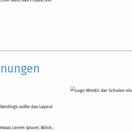
chon sieht das Projekt ein
///
hnungen
llerdings sollte das Layout
 etwas Lorem ipsum; Blind-,