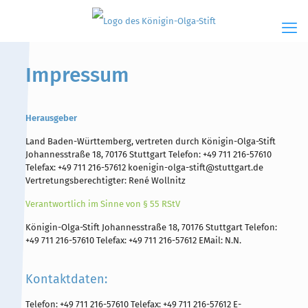
Impressum
Herausgeber
Hauptinhalt
Alt + Shift + H
Land Baden-Württemberg, vertreten durch Königin-Olga-Stift
Speiseplan
Alt + Shift + S
Johannesstraße 18, 70176 Stuttgart Telefon: +49 711 216-57610
Telefax: +49 711 216-57612 koenigin-olga-stift@stuttgart.de
Kalender
Alt + Shift + K
Vertretungsberechtigter: René Wollnitz
Kontakte / Sekretariat
Verantwortlich im Sinne von § 55 RStV
Alt + Shift + C
Königin-Olga-Stift Johannesstraße 18, 70176 Stuttgart Telefon:
+49 711 216-57610 Telefax: +49 711 216-57612 EMail: N.N.
Kontaktdaten:
Telefon:
+49 711 216-57610
Telefax: +49 711 216-57612 E-