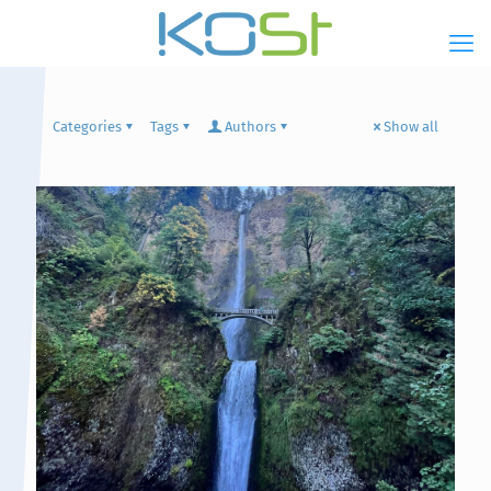
Categories
Tags
Authors
Show all
Hauptinhalt
Alt + Shift + H
Speiseplan
Alt + Shift + S
Kalender
Alt + Shift + K
Kontakte / Sekretariat
Alt + Shift + C