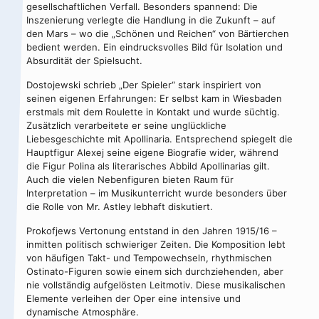
gesellschaftlichen Verfall. Besonders spannend: Die
Inszenierung verlegte die Handlung in die Zukunft – auf
den Mars – wo die „Schönen und Reichen“ von Bärtierchen
bedient werden. Ein eindrucksvolles Bild für Isolation und
Absurdität der Spielsucht.
Dostojewski schrieb „Der Spieler“ stark inspiriert von
seinen eigenen Erfahrungen: Er selbst kam in Wiesbaden
erstmals mit dem Roulette in Kontakt und wurde süchtig.
Zusätzlich verarbeitete er seine unglückliche
Liebesgeschichte mit Apollinaria. Entsprechend spiegelt die
Hauptfigur Alexej seine eigene Biografie wider, während
die Figur Polina als literarisches Abbild Apollinarias gilt.
Auch die vielen Nebenfiguren bieten Raum für
Interpretation – im Musikunterricht wurde besonders über
die Rolle von Mr. Astley lebhaft diskutiert.
Prokofjews Vertonung entstand in den Jahren 1915/16 –
inmitten politisch schwieriger Zeiten. Die Komposition lebt
von häufigen Takt- und Tempowechseln, rhythmischen
Ostinato-Figuren sowie einem sich durchziehenden, aber
nie vollständig aufgelösten Leitmotiv. Diese musikalischen
Elemente verleihen der Oper eine intensive und
dynamische Atmosphäre.