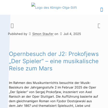
Published by
Simon Staufer
on
Juli 4, 2025
Hauptinhalt
Alt + Shift + H
Speiseplan
Alt + Shift + S
Opernbesuch der J2: Prokofjews
„Der Spieler“ – eine musikalische
Kalender
Alt + Shift + K
Reise zum Mars
Kontakte /
Alt + Shift +
Sekretariat
C
Im Rahmen des Musikunterrichts besuchte der Musik-
Basiskurs der Jahrgangsstufe 2 im Februar 2025 die Oper
„Der Spieler“ von Sergej Prokofjew, inszeniert von Axel
Ranisch an der Oper Stuttgart. Die Aufführung basierte auf
dem gleichnamigen Roman von Fjodor Dostojewski aus
dem Jahr 1867 und thematisiert Spielsucht, Liebe und