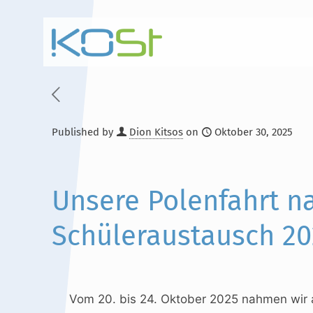
Published by
Dion Kitsos
on
Oktober 30, 2025
Hauptinhalt
Alt + Shift + H
Speiseplan
Alt + Shift + S
Unsere Polenfahrt n
Kalender
Alt + Shift + K
Schüleraustausch 20
Kontakte / Sekretariat
Alt + Shift + C
Vom 20. bis 24. Oktober 2025 nahmen wir 