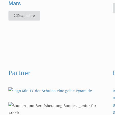
Mars
Read more
Partner
I
D
B
D