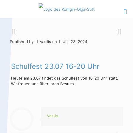
Published by
Vasilis
on
Juli 23, 2024
Hauptinhalt
Alt + Shift + H
Speiseplan
Alt + Shift + S
Schulfest 23.07 16-20 Uhr
Kalender
Alt + Shift + K
Heute am 23.07 findet das Schulfest von 16-20 Uhr statt.
Wir freuen uns über Ihren Besuch.
Kontakte /
Alt + Shift +
Sekretariat
C
Vasilis