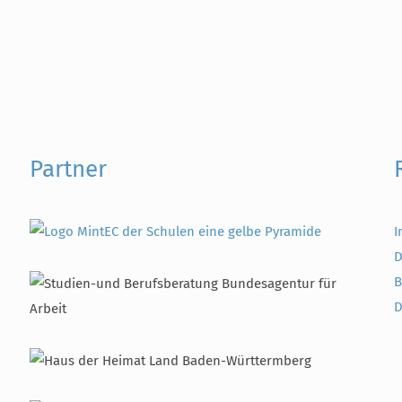
Partner
I
D
B
D