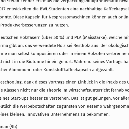
und Stefan Zender erstmals die Verpackungsmüllproblematik bewus
017 entwickelten die BWL-Studenten eine nachhaltige Kaffeekapsel 
onnte. Diese Kapseln für Nespressomaschinen können auch online 
 Produktverbesserungen zu nutzen.
utschen Holzfasern (über 50 %) und PLA (Maisstärke), welche mit
irma gibt an, das verwendete Holz sei Restholz aus der ökologisch
könne man selbst kompostieren oder in einem Holzofen verbrennen
 nicht in die Biotonne hinein gehört. Während seines Vortrags h
icher Aluminium- oder Kunststoffkaffeekapseln aufgezählt.
eschooling, dank dieses Vortrags einen Einblick in die Praxis 
 Klassen nicht nur die Theorie im Wirtschaftsunterricht fernab vom
s Start-ups besser zu verstehen. Das ist gut gelungen, vor allem
deutlich die Werbebotschaften zugunsten von Rezemo wahrgenommen
t eines kleinen, innovativen Unternehmens zu bekommen.
hnan (9b)