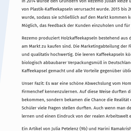
In 2014 wurde den Gründern von Rezemo Julian Reize 
von Plastik-Kaffeekapseln verursacht wurde. 2015 bis 2
wurde, sodass sie schließlich auf den Markt kommen k
Möglich, das Feedback der Kunden einzuholen und für
Rezemo produziert Holzkaffeekapseln bestehend aus de
am Markt zu kaufen sind. Die Marketingabteilung der F
und qualitativ hochwertig. Die leeren Kaffeekapseln 
biologisch abbaubarer Verpackungsmüll in Deutschland
Kaffeekapsel gemacht und alle Vorteile gegenüber übl
Unser Fazit: Es war eine schöne Abwechslung vom Hom
Firmenchef kennenzulernen. Auf diese Weise durften die
bekommen, sondern bekamen die Chance die Realität eine
Schüler viele Fragen stellen durften. Auch wenn man 
lernen und einen Eindruck von der realen Arbeitswel
Ein Artikel von Julia Petelenz (9b) und Harini Ramakris