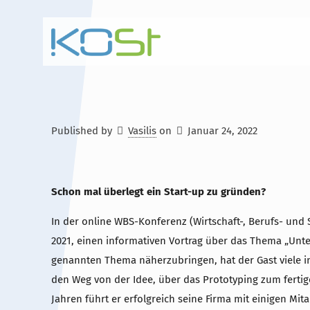
Published by
Vasilis
on
Januar 24, 2022
Hauptinhalt
Alt + Shift + H
Speiseplan
Alt + Shift + S
Schon mal überlegt ein Start-up zu gründen?
Kalender
Alt + Shift + K
In der online WBS-Konferenz (Wirtschaft-, Berufs- und
2021, einen informativen Vortrag über das Thema „Unt
Kontakte / Sekretariat
Alt + Shift + C
genannten Thema näherzubringen, hat der Gast viele in
den Weg von der Idee, über das Prototyping zum fertig
Jahren führt er erfolgreich seine Firma mit einigen Mit