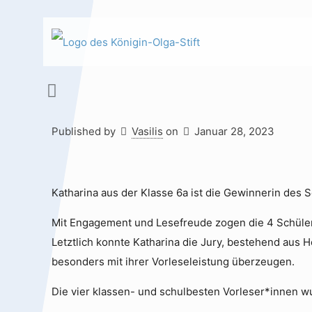
Published by
Vasilis
on
Januar 28, 2023
Hauptinhalt
Alt + Shift + H
Speiseplan
Alt + Shift + S
Katharina aus der Klasse 6a ist die Gewinnerin des 
Kalender
Alt + Shift + K
Mit Engagement und Lesefreude zogen die 4 Schüler
Letztlich konnte Katharina die Jury, bestehend aus H
Kontakte /
Alt + Shift +
besonders mit ihrer Vorleseleistung überzeugen.
Sekretariat
C
Die vier klassen- und schulbesten Vorleser*innen wu