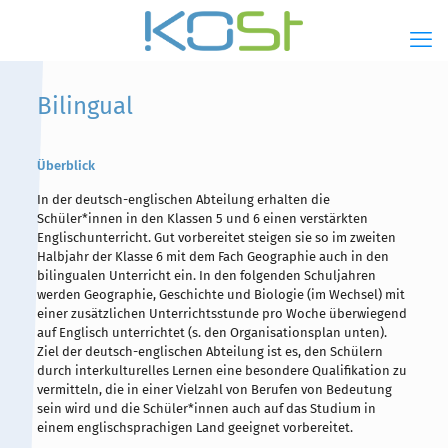
Bilingual
Überblick
Hauptinhalt
Alt + Shift + H
In der deutsch-englischen Abteilung erhalten die
Speiseplan
Alt + Shift + S
Schüler*innen in den Klassen 5 und 6 einen verstärkten
Englischunterricht. Gut vorbereitet steigen sie so im zweiten
Kalender
Halbjahr der Klasse 6 mit dem Fach Geographie auch in den
Alt + Shift + K
bilingualen Unterricht ein. In den folgenden Schuljahren
werden Geographie, Geschichte und Biologie (im Wechsel) mit
Kontakte / Sekretariat
Alt + Shift + C
einer zusätzlichen Unterrichtsstunde pro Woche überwiegend
auf Englisch unterrichtet (s. den Organisationsplan unten).
Ziel der deutsch-englischen Abteilung ist es, den Schülern
durch interkulturelles Lernen eine besondere Qualifikation zu
vermitteln, die in einer Vielzahl von Berufen von Bedeutung
sein wird und die Schüler*innen auch auf das Studium in
einem englischsprachigen Land geeignet vorbereitet.